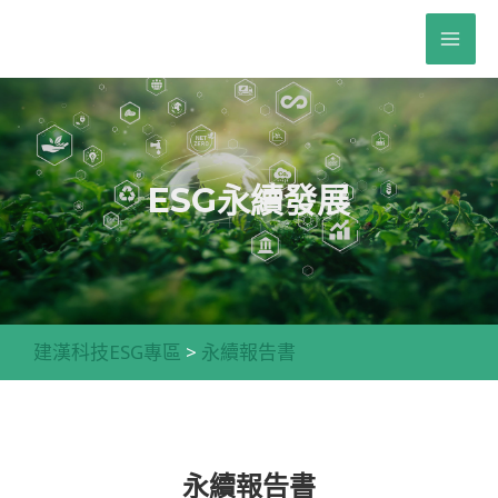
跳
至
MAI
主
ME
要
內
容
ESG永續發展
建漢科技ESG專區
>
永續報告書
永續
報告書